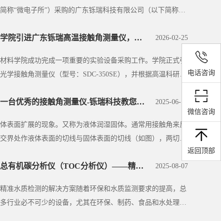
简称“微电子所”）采购的广东铄瑞科技有限公司（以下简称
渭南师范学院引进广东铄瑞高温接触角测量仪，助力材料表面科学研究
2026-02-25
材料学院成功完成一项重要的实验设备采购工作。学院正式引
电话咨询
学接触角测量仪（型号：SDC-350SE），并根据高温科研需
·
如何选购一台优秀的接触角测量仪-铄瑞科技教您选型
2025-06-13
微信咨询
体表面扩展的现象。又称为液体润湿固体。通常用接触角来反
交界处作液体表面的切线与固体表面的切线（如图），两切线
返回顶部
铄瑞科技总有机碳分析仪（TOC分析仪）——精准水质检测的解决方案
2025-08-07
—精准水质检测的解决方案随着环保和水质监测要求的提高，总
了多行业必不可少的设备，尤其在环保、制药、食品和水处理领
··