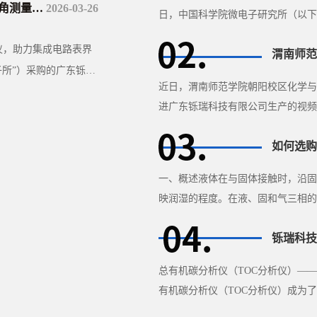
面科学研究
2026-03-26
日，中国科学院微电子研究所（以下
“铄瑞科技”）自动倾斜接触角测···
量仪，助力集成电路表界
所”）采购的广东铄瑞
近日，渭南师范学院朝阳校区化学与
进广东铄瑞科技有限公司生产的视频光
求特别定制了高温平台。该设备的··
一、概述液体在与固体接触时，沿固
映润湿的程度。在液、固和气三相的
通过液体内部所成的夹角θ即称···
总有机碳分析仪（TOC分析仪）—
有机碳分析仪（TOC分析仪）成为
域，具有重要的应用价值。TOC分析·