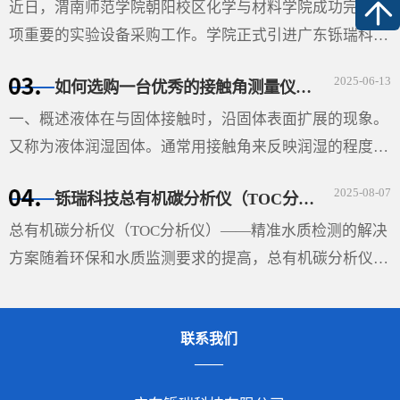
近日，渭南师范学院朝阳校区化学与材料学院成功完成一
项重要的实验设备采购工作。学院正式引进广东铄瑞科技
有限公司生产的视频光学接触角测量仪（型号：SDC-
2025-06-13
如何选购一台优秀的接触角测量仪-铄瑞科技教您选型
350SE），并根据高温科研需求特别定制了高温平台。该
设备的···
一、概述液体在与固体接触时，沿固体表面扩展的现象。
又称为液体润湿固体。通常用接触角来反映润湿的程度。
在液、固和气三相的交界处作液体表面的切线与固体表面
2025-08-07
铄瑞科技总有机碳分析仪（TOC分析仪）——精准水质检测的解决方案
的切线（如图），两切线通过液体内部所成的夹角θ即称
···
总有机碳分析仪（TOC分析仪）——精准水质检测的解决
方案随着环保和水质监测要求的提高，总有机碳分析仪
（TOC分析仪）成为了多行业必不可少的设备，尤其在环
保、制药、食品和水处理领域，具有重要的应用价值。
联系我们
TOC分析···