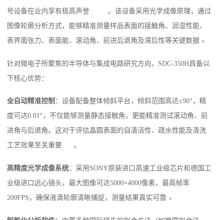
号设备在业内享有极高声誉
。该设备采用光学成像原理，通过
图像轮廓分析方式，能够精准测量样品表面的接触角、润湿性能、
。
表界面张力、表面能、滚动角、前进后退角及滞后性等关键数据
针对微电子所聚焦的半导体与集成电路研究方向，SDC-350H具备以
下核心优势：
全自动精准控制
：设备配备整体倾斜平台，倾斜范围高达±90°，精
度可达0.01°，不仅能够测量静态接触角，更能精准测试滚动角、前
进角与后退角。这对于评估晶圆表面的自清洁性、疏水性能及清洗
工艺效果至关重要
。
高精度光学成像系统
：采用SONY原装进口高速工业级芯片和德国工
业级进口远心镜头，最大图像可达5000×4000像素，最高帧率
。
200FPS，确保液滴轮廓清晰捕捉，测量结果真实可靠