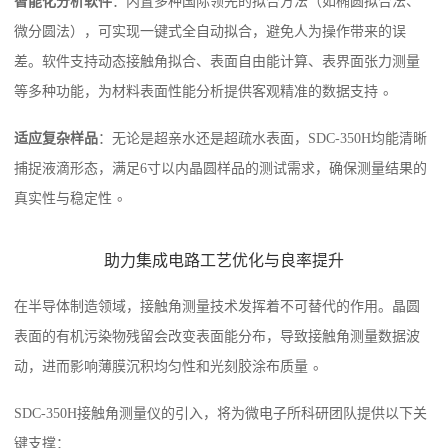
智能化分析软件
：内置多种国际领先的拟合方法（如椭圆拟合法、
微分圆法），可实现一键式全自动拟合，避免人为操作带来的误
差。软件支持动态接触角拟合、表面自由能计算、表界面张力测量
。
等多种功能，为材料表面性能分析提供客观精准的数据支持
适应复杂样品
：无论是超亲水还是超疏水表面，SDC-350H均能清晰
捕捉液滴形态，满足6寸以内晶圆样品的测试需求，确保测量结果的
。
真实性与稳定性
助力集成电路工艺优化与良率提升
在半导体制造领域，接触角测量技术发挥着不可替代的作用。晶圆
表面的有机污染物残留会改变表面能分布，导致接触角测量数据波
。
动，进而影响薄膜沉积均匀性和光刻胶涂布质量
SDC-350H接触角测量仪的引入，将为微电子所科研团队提供以下关
键支撑：