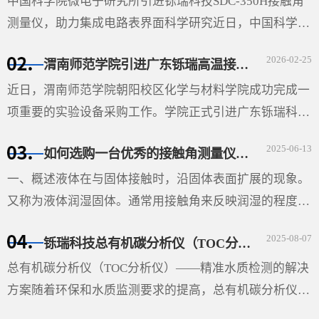
中国科学院微电子研究所引进铄瑞科技SDC-350H接触角
测量仪，助力集成电路表界面科学研究近日，中国科学院
微电子研究所（以下简称“微电子所”）采购的广东铄瑞科
2026-02-25
渭南师范学院引进广东铄瑞高温接触角测量仪，助力材料表面科学研究
技有限公司（以下简称“铄瑞科技”）自动倾斜接触角测···
近日，渭南师范学院朝阳校区化学与材料学院成功完成一
项重要的实验设备采购工作。学院正式引进广东铄瑞科技
有限公司生产的视频光学接触角测量仪（型号：SDC-
2025-06-13
如何选购一台优秀的接触角测量仪-铄瑞科技教您选型
350SE），并根据高温科研需求特别定制了高温平台。该
设备的···
一、概述液体在与固体接触时，沿固体表面扩展的现象。
又称为液体润湿固体。通常用接触角来反映润湿的程度。
在液、固和气三相的交界处作液体表面的切线与固体表面
2025-08-07
铄瑞科技总有机碳分析仪（TOC分析仪）——精准水质检测的解决方案
的切线（如图），两切线通过液体内部所成的夹角θ即称
···
总有机碳分析仪（TOC分析仪）——精准水质检测的解决
方案随着环保和水质监测要求的提高，总有机碳分析仪
（TOC分析仪）成为了多行业必不可少的设备，尤其在环