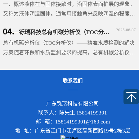
设备的···
一、概述液体在与固体接触时，沿固体表面扩展的现象。
又称为液体润湿固体。通常用接触角来反映润湿的程度。
在液、固和气三相的交界处作液体表面的切线与固体表面
2025-08-07
铄瑞科技总有机碳分析仪（TOC分析仪）——精准水质检测的解决方案
的切线（如图），两切线通过液体内部所成的夹角θ即称
···
总有机碳分析仪（TOC分析仪）——精准水质检测的解决
方案随着环保和水质监测要求的提高，总有机碳分析仪
（TOC分析仪）成为了多行业必不可少的设备，尤其在环
保、制药、食品和水处理领域，具有重要的应用价值。
联系我们
TOC分析···
广东铄瑞科技有限公司
联系人：陈先生 15814199301
邮 箱：15814199301@163.com
地 址：广东省江门市江海区高新西路19号2栋3层