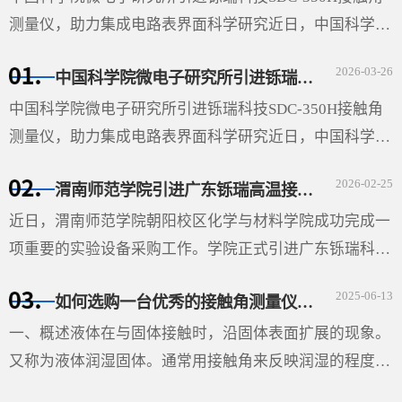
测量仪，助力集成电路表界面科学研究近日，中国科学院
微电子研究所（以下简称“微电子所”）采购的广东铄瑞科
2026-03-26
中国科学院微电子研究所引进铄瑞科技SDC-350H接触角测量仪，助力集成电路表界面科学研究
技有限公司···
中国科学院微电子研究所引进铄瑞科技SDC-350H接触角
测量仪，助力集成电路表界面科学研究近日，中国科学院
微电子研究所（以下简称“微电子所”）采购的广东铄瑞科
2026-02-25
渭南师范学院引进广东铄瑞高温接触角测量仪，助力材料表面科学研究
技有限公司（以下简称“铄瑞科技”）自动倾斜接触角测···
近日，渭南师范学院朝阳校区化学与材料学院成功完成一
项重要的实验设备采购工作。学院正式引进广东铄瑞科技
有限公司生产的视频光学接触角测量仪（型号：SDC-
2025-06-13
如何选购一台优秀的接触角测量仪-铄瑞科技教您选型
350SE），并根据高温科研需求特别定制了高温平台。该
设备的···
一、概述液体在与固体接触时，沿固体表面扩展的现象。
又称为液体润湿固体。通常用接触角来反映润湿的程度。
在液、固和气三相的交界处作液体表面的切线与固体表面