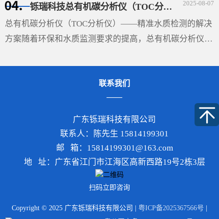
2025-08-07
铄瑞科技总有机碳分析仪（TOC分析仪）——精准水质检测的解决方案
的切线（如图），两切线通过液体内部所成的夹角θ即称
···
总有机碳分析仪（TOC分析仪）——精准水质检测的解决
方案随着环保和水质监测要求的提高，总有机碳分析仪
（TOC分析仪）成为了多行业必不可少的设备，尤其在环
保、制药、食品和水处理领域，具有重要的应用价值。
联系我们
TOC分析···
广东铄瑞科技有限公司
联系人：陈先生 15814199301
邮 箱：15814199301@163.com
地 址：广东省江门市江海区高新西路19号2栋3层
扫码立即咨询
Copyright © 2025 广东铄瑞科技有限公司 |
粤ICP备2025367566号
|