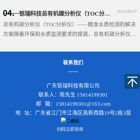
在液、固和气三相的交界处作液体表面的切线与固体表面
2025-08-07
铄瑞科技总有机碳分析仪（TOC分析仪）——精准水质检测的解决方案
的切线（如图），两切线通过液体内部所成的夹角θ即称
···
总有机碳分析仪（TOC分析仪）——精准水质检测的解决
方案随着环保和水质监测要求的提高，总有机碳分析仪
（TOC分析仪）成为了多行业必不可少的设备，尤其在环
保、制药、食品和水处理领域，具有重要的应用价值。
联系我们
TOC分析···
广东铄瑞科技有限公司
联系人：陈先生 15814199301
邮 箱：15814199301@163.com
地 址：广东省江门市江海区高新西路19号2栋3层
扫码立即咨询