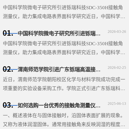
中国科学院微电子研究所引进铄瑞科技SDC-350H接触角
测量仪，助力集成电路表界面科学研究近日，中国科学院
微电子研究所（以下简称“微电子所”）采购的广东铄瑞科
2026-03-26
中国科学院微电子研究所引进铄瑞科技SDC-350H接触角测量仪，助力集成电路表界面科学研究
技有限公司···
中国科学院微电子研究所引进铄瑞科技SDC-350H接触角
测量仪，助力集成电路表界面科学研究近日，中国科学院
微电子研究所（以下简称“微电子所”）采购的广东铄瑞科
2026-02-25
渭南师范学院引进广东铄瑞高温接触角测量仪，助力材料表面科学研究
技有限公司（以下简称“铄瑞科技”）自动倾斜接触角测···
近日，渭南师范学院朝阳校区化学与材料学院成功完成一
项重要的实验设备采购工作。学院正式引进广东铄瑞科技
有限公司生产的视频光学接触角测量仪（型号：SDC-
2025-06-13
如何选购一台优秀的接触角测量仪-铄瑞科技教您选型
350SE），并根据高温科研需求特别定制了高温平台。该
设备的···
一、概述液体在与固体接触时，沿固体表面扩展的现象。
又称为液体润湿固体。通常用接触角来反映润湿的程度。