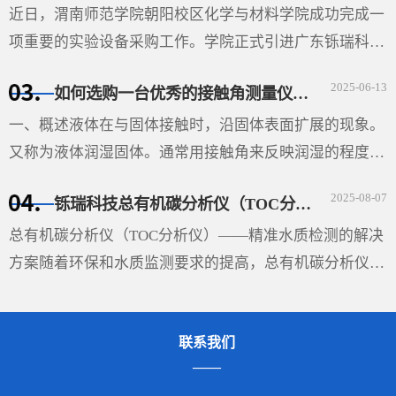
近日，渭南师范学院朝阳校区化学与材料学院成功完成一
项重要的实验设备采购工作。学院正式引进广东铄瑞科技
有限公司生产的视频光学接触角测量仪（型号：SDC-
2025-06-13
如何选购一台优秀的接触角测量仪-铄瑞科技教您选型
350SE），并根据高温科研需求特别定制了高温平台。该
设备的···
一、概述液体在与固体接触时，沿固体表面扩展的现象。
又称为液体润湿固体。通常用接触角来反映润湿的程度。
在液、固和气三相的交界处作液体表面的切线与固体表面
2025-08-07
铄瑞科技总有机碳分析仪（TOC分析仪）——精准水质检测的解决方案
的切线（如图），两切线通过液体内部所成的夹角θ即称
···
总有机碳分析仪（TOC分析仪）——精准水质检测的解决
方案随着环保和水质监测要求的提高，总有机碳分析仪
（TOC分析仪）成为了多行业必不可少的设备，尤其在环
保、制药、食品和水处理领域，具有重要的应用价值。
联系我们
TOC分析···