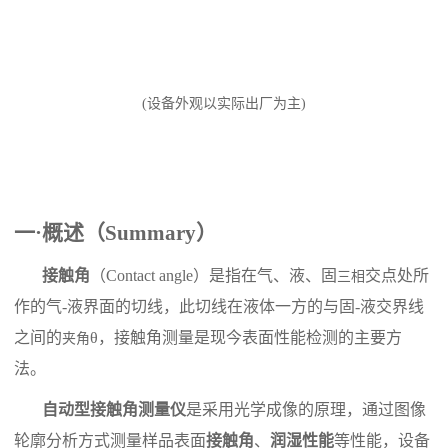
(
设备
外观
以
实际
出厂为主
)
一
·概述（Summary）
接触角
（
C
ontact angle）是指在气、液、固
交点处所
三相
作的气
-液界面的切线，此切线在液体一方的与固-液交界线
之间的
θ，接触角测量是现今表面性能检测的主要
方
夹角
法
。
自动
型接触角测量仪
是采用光学成像的原理，通过图像
轮廓分析方式测量样品表面
接触角
、
润湿性能
等性能，设备