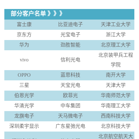
部分客户名单
》》》
富士康
比亚迪电子
天津工业大学
京东方
光宝电子
浙江大学
华为
劲胜智能
北京理工大学
北京装甲兵工程
vivo
信利光电
学院
OPPO
蓝思科技
南开大学
三星
天宝光电
天津大学
伯恩光学
欧菲光
华南师范大学
华清光学
中车集团
华南理工大学
龙旗电子
天马微电子
西南科技大学
深圳柔宇显示
广东星弛光电
北京科技大学
北京航空航天大