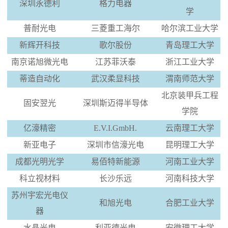
深圳永德利
格力电器
学
普耐光电
三菱重工海尔
哈尔滨工业大学
新辉开科技
歌尔股份
青岛理工大学
南京诺旭微光电
江苏菲沃泰
浙江工业大学
蒂造自动化
武汉柔显科技
渭南师范大学
北京装甲兵工程
固安翌光
深圳斯迈得半导体
学院
亿濠精密
E.V.I.GmbH.
云南理工大学
新亚电子
深圳市信濠光电
昆明理工大学
成都光明光学
易佰特新能源
河南工业大学
科立视材料
长沙乐远
河南科技大学
苏州宇宏光电仪
和旭光电
合肥工业大学
器
水晶光电
利亚德光电
安徽理工大学