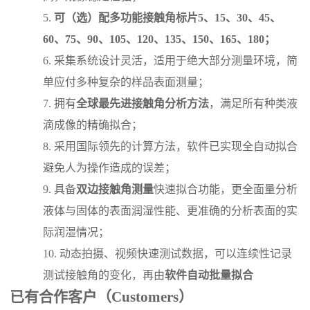
5.
可（选）配多功能接触角标片
5、15、30、45、
60、75、90、105、120、135、150、165、180；
6.
采集系统设计灵活，适用于绝大部分测量环境，简
单应付多种复杂的样品表面测量；
7.
拥有
全球最先进接触角分析方法
，
满足所有种类液
滴成像的精确拟合
；
8.
采用国际领先的计算方法，软件已实现全自动拟合
避免人为操作造成的误差
；
9.
具备
双边接触角测量
快速拟合功能，
更全面量分析
液体与固体的表面
润湿性能、更准确的分析表面的实
际润湿情况
；
10.
动态拍摄、视频快速测试数据，可以连续性记录
测试接触角的变化，再由
软件自动批量拟合
已有合作客户（
C
ustomers）