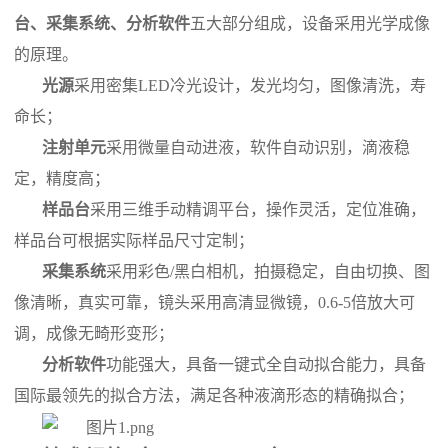
台、采集系统、分析软件
五大部分组成，设备采用光学成像
的原理。
光源
采用密集
LED冷光设计，发光均匀，图像清洗，寿
命长；
注射单元
采用微量
自动
进液，
软件自动识别，
滴液稳
定，精度高；
样品台
采用三维手动精调平台，操作灵活，定位准确，
样品台可根据实际样品尺寸定制；
采集系统
采用
彩色
/
黑白相机，拍摄稳定，
自由切换、
图
像清晰，真实可靠，镜头采用
高清显微镜
，
0.
6
-5倍放大可
调，成像无畸形变形；
分析软件
功能强大，具备一键式
全
自动拟合能力，具备
国际最领先的拟合方法，满足
各种
液滴形态的精确拟合；