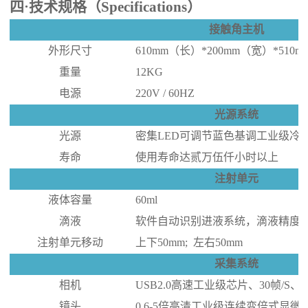
四
·技术规格（Specifications）
接触角主机
外形尺寸
61
0mm（长）*
200
mm（宽）*
510
m
重量
1
2
KG
电源
220V / 60HZ
光源系统
光源
密集
LED可调节蓝色基调工业级冷
寿命
使用寿命达贰万伍仟小时以上
注射单元
液体容量
60ml
滴液
软件自动识别
进液
系统
，滴液精度
注射单元移动
上下
5
0mm; 左右
5
0mm
采集系统
相机
USB2.0
高速工业级芯片、
30
帧
/S、
镜头
0.
6
-5倍高清工业级连续变倍式显微