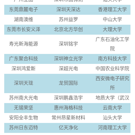
东莞鼎麓电子
深圳天深达
香港理工大学
湖南澳维
苏州益罗
中山大学
东莞市长安义泽
北京北方华创
大理大学
广东石油化工学
寿光新海能源
深圳铭宇
院
广东聚合科技
深圳神立光学
南方科技大学
深圳鸿爱斯
深超光电
中国农业科学院
西安微电子研究
深圳天珑
龙贸国际
所
苏州南大光电
深圳鹏鑫浩宇
地质大学（武汉
无锡荣坚
惠州海格科技
云南大学
安阳全丰生物
常州昂星新材料
汕头大学
苏州日东迈特
亿天净化
河南理工大学