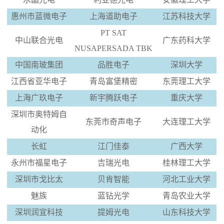
惠州市蓝微电子
上海道助电子
江苏科技大学
PT SAT
中山联合光电
广东药科大学
NUSAPERSADA TBK
中国南玻集团
品胜电子
深圳大学
江西省亚华电子
青岛富堡精密
东莞理工大学
上海广玖电子
新宇腾跃电子
重庆大学
深圳市奥特姆自
东莞市奇声电子
大连理工大学
动化
长虹
江门佳泰
广西大学
永州市福星电子
吉瑞光电
桂林理工大学
深圳市戈比太
贝肯智能
河北工业大学
魅族
蓝钻光学
青岛农业大学
深圳润宜科技
提姆光电
山东科技大学