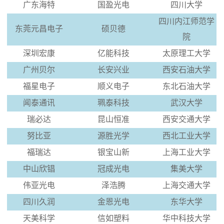
广东海特
国盈光电
四川大学
四川内江师范学
东莞元昌电子
硕贝德
院
深圳宏康
亿能科技
太原理工大学
广州贝尔
长安兴业
西安石油大学
福星电子
顺义电子
东北石油大学
闻泰通讯
珮泰科技
武汉大学
瑞必达
昆山恒准
西安交通大学
努比亚
源胜光学
西北工业大学
福瑞达
银宝山新
上海工业大学
中山欣锠
冠成光电
集美大学
伟亚光电
泽浩腾
上海交通大学
四川久润
金恩光电
东华大学
天美科学
信如塑料
华中科技大学