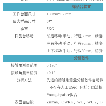
样品台装置
工作台面尺寸
1
3
0mm*150mm
最大样品尺寸
6寸
承重
5KG
样品台移动
前后移动
手动，行程
6
0mm，精度0.
左右移动
手动，行程
30
mm，精度0.
上下移动
手动，行程
80mm，精度0.
分析软件
接触角测量范围
0-180°
接触角测量精度
±0.1°
分析方法
先进的接触角测量分析软件自动拟
不存在人工误差）包括：圆法拟
Young-lapalace拟合
表面自由能
Zisman、OWRK、WU、WU 2、Fowke