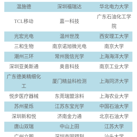
温施德
深圳福瑞达
华北电力大学
广东石油化工学
TCL移动
嘉一科技
院
光宏光电
温州世茂
西安理工大学
三和生物
南京诺旭微光电
南京大学
潮州三环
常州我信光学
上海海洋大学
深圳亚美斯通
奥音科技
南京工业大学
广东德美精细化
厦门精益科检测
上海同济大学
工
悦步医疗器械
东莞瑞盟涂料
上海农业大学
苏州星烁
江苏东宝光学
中国石油大学
深圳新和悦
济南金力通
北京石油大学
唐山双瑞
中山上田
江苏大学
广州立图
深圳市固锝刻
汕头大学