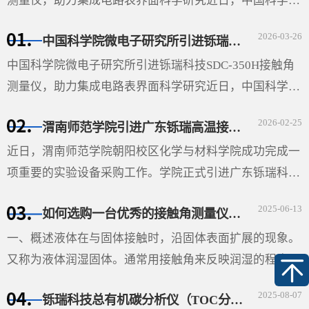
测量仪，助力集成电路表界面科学研究近日，中国科学院
微电子研究所（以下简称“微电子所”）采购的广东铄瑞科
2026-03-26
中国科学院微电子研究所引进铄瑞科技SDC-350H接触角测量仪，助力集成电路表界面科学研究
技有限公司···
中国科学院微电子研究所引进铄瑞科技SDC-350H接触角
测量仪，助力集成电路表界面科学研究近日，中国科学院
微电子研究所（以下简称“微电子所”）采购的广东铄瑞科
2026-02-25
渭南师范学院引进广东铄瑞高温接触角测量仪，助力材料表面科学研究
技有限公司（以下简称“铄瑞科技”）自动倾斜接触角测···
近日，渭南师范学院朝阳校区化学与材料学院成功完成一
项重要的实验设备采购工作。学院正式引进广东铄瑞科技
有限公司生产的视频光学接触角测量仪（型号：SDC-
2025-06-13
如何选购一台优秀的接触角测量仪-铄瑞科技教您选型
350SE），并根据高温科研需求特别定制了高温平台。该
设备的···
一、概述液体在与固体接触时，沿固体表面扩展的现象。
又称为液体润湿固体。通常用接触角来反映润湿的程度。
在液、固和气三相的交界处作液体表面的切线与固体表面
2025-08-07
铄瑞科技总有机碳分析仪（TOC分析仪）——精准水质检测的解决方案
的切线（如图），两切线通过液体内部所成的夹角θ即称