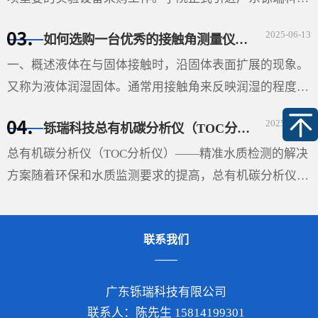
有限公司生产的视频光学接触角测量仪（型号：SDC-
2025-06-13
如何选购一台优秀的接触角测量仪-铄瑞科技教您选型
350SE），并根据高温科研需求特别定制了高温平台。该
设备的···
一、概述液体在与固体接触时，沿固体表面扩展的现象。
又称为液体润湿固体。通常用接触角来反映润湿的程度。
在液、固和气三相的交界处作液体表面的切线与固体表面
2025-08-07
铄瑞科技总有机碳分析仪（TOC分析仪）——精准水质检测的解决方案
的切线（如图），两切线通过液体内部所成的夹角θ即称
···
总有机碳分析仪（TOC分析仪）——精准水质检测的解决
方案随着环保和水质监测要求的提高，总有机碳分析仪
（TOC分析仪）成为了多行业必不可少的设备，尤其在环
保、制药、食品和水处理领域，具有重要的应用价值。
联系我们
TOC分析···
广东铄瑞科技有限公司
联系人：陈先生 15814199301