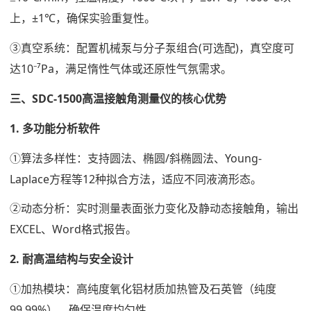
上，±1℃，确保实验重复性。
③真空系统：配置机械泵与分子泵组合(可选配)，真空度可
达10⁻⁷Pa，满足惰性气体或还原性气氛需求。
三、SDC-1500高温接触角测量仪的核心优势
1. 多功能分析软件
①算法多样性：支持圆法、椭圆/斜椭圆法、Young-
Laplace方程等12种拟合方法，适应不同液滴形态。
②动态分析：实时测量表面张力变化及静动态接触角，输出
EXCEL、Word格式报告。
2. 耐高温结构与安全设计
①加热模块：高纯度氧化铝材质加热管及石英管（纯度
99.99%），确保温度均匀性。