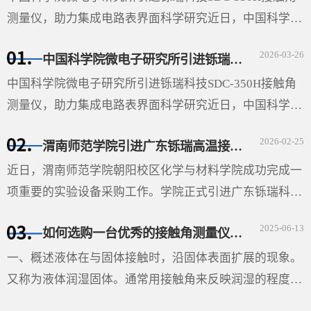
测量仪，助力集成电路表界面科学研究近日，中国科学院
微电子研究所（以下简称“微电子所”）采购的广东铄瑞科
2026-03-26
中国科学院微电子研究所引进铄瑞科技SDC-350H接触角测量仪，助力集成电路表界面科学研究
技有限公司···
中国科学院微电子研究所引进铄瑞科技SDC-350H接触角
测量仪，助力集成电路表界面科学研究近日，中国科学院
微电子研究所（以下简称“微电子所”）采购的广东铄瑞科
2026-02-25
渭南师范学院引进广东铄瑞高温接触角测量仪，助力材料表面科学研究
技有限公司（以下简称“铄瑞科技”）自动倾斜接触角测···
近日，渭南师范学院朝阳校区化学与材料学院成功完成一
项重要的实验设备采购工作。学院正式引进广东铄瑞科技
有限公司生产的视频光学接触角测量仪（型号：SDC-
2025-06-13
如何选购一台优秀的接触角测量仪-铄瑞科技教您选型
350SE），并根据高温科研需求特别定制了高温平台。该
设备的···
一、概述液体在与固体接触时，沿固体表面扩展的现象。
又称为液体润湿固体。通常用接触角来反映润湿的程度。
在液、固和气三相的交界处作液体表面的切线与固体表面