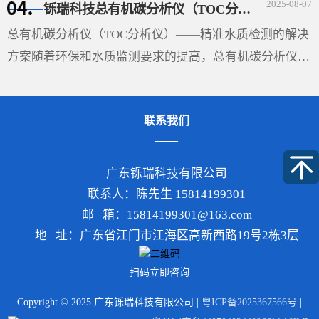
2025-08-07
铄瑞科技总有机碳分析仪（TOC分析仪）——精准水质检测的解决方案
的切线（如图），两切线通过液体内部所成的夹角θ即称
···
总有机碳分析仪（TOC分析仪）——精准水质检测的解决
方案随着环保和水质监测要求的提高，总有机碳分析仪
（TOC分析仪）成为了多行业必不可少的设备，尤其在环
保、制药、食品和水处理领域，具有重要的应用价值。
联系我们
TOC分析···
广东铄瑞科技有限公司
联系人：陈先生 15814199301
邮 箱：15814199301@163.com
地 址：广东省江门市江海区高新西路19号2栋3层
扫码立即咨询
Copyright © 2025 广东铄瑞科技有限公司 |
粤ICP备2025367566号
|