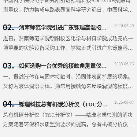
中国科学院微电子研究所引进铄瑞科技SDC-350H接触角
测量仪，助力集成电路表界面科学研究近日，中国科学院
微电子研究所（以下简称“微电子所”）采购的广东铄瑞科
2026-02-25
渭南师范学院引进广东铄瑞高温接触角测量仪，助力材料表面科学研究
技有限公司（以下简称“铄瑞科技”）自动倾斜接触角测···
近日，渭南师范学院朝阳校区化学与材料学院成功完成一
项重要的实验设备采购工作。学院正式引进广东铄瑞科技
有限公司生产的视频光学接触角测量仪（型号：SDC-
2025-06-13
如何选购一台优秀的接触角测量仪-铄瑞科技教您选型
350SE），并根据高温科研需求特别定制了高温平台。该
设备的···
一、概述液体在与固体接触时，沿固体表面扩展的现象。
又称为液体润湿固体。通常用接触角来反映润湿的程度。
在液、固和气三相的交界处作液体表面的切线与固体表面
2025-08-07
铄瑞科技总有机碳分析仪（TOC分析仪）——精准水质检测的解决方案
的切线（如图），两切线通过液体内部所成的夹角θ即称
···
总有机碳分析仪（TOC分析仪）——精准水质检测的解决
方案随着环保和水质监测要求的提高，总有机碳分析仪
（TOC分析仪）成为了多行业必不可少的设备，尤其在环