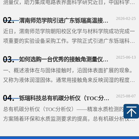
测量仪，助力集成电路表界面科学研究近日，中国科学院
微电子研究所（以下简称“微电子所”）采购的广东铄瑞科
2026-02-25
渭南师范学院引进广东铄瑞高温接触角测量仪，助力材料表面科学研究
技有限公司（以下简称“铄瑞科技”）自动倾斜接触角测···
近日，渭南师范学院朝阳校区化学与材料学院成功完成一
项重要的实验设备采购工作。学院正式引进广东铄瑞科技
有限公司生产的视频光学接触角测量仪（型号：SDC-
2025-06-13
如何选购一台优秀的接触角测量仪-铄瑞科技教您选型
350SE），并根据高温科研需求特别定制了高温平台。该
设备的···
一、概述液体在与固体接触时，沿固体表面扩展的现象。
又称为液体润湿固体。通常用接触角来反映润湿的程度。
在液、固和气三相的交界处作液体表面的切线与固体表面
2025-08-07
铄瑞科技总有机碳分析仪（TOC分析仪）——精准水质检测的解决方案
的切线（如图），两切线通过液体内部所成的夹角θ即称
···
总有机碳分析仪（TOC分析仪）——精准水质检测的解决
方案随着环保和水质监测要求的提高，总有机碳分析仪
（TOC分析仪）成为了多行业必不可少的设备，尤其在环
保、制药、食品和水处理领域，具有重要的应用价值。